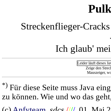
Pulk
Streckenflieger-Crack
Ich glaub' me
Leider läuft dieses J
Zeige den Strec
Mauszeiger, wo 
*)
Für diese Seite muss Java eing
zu können. Wie und wo das geht, 
(c)
Anfyteam
,
sdcs
/
/
/
/
, 01. Mai 