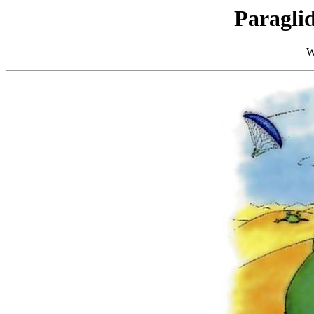
Paragli
W