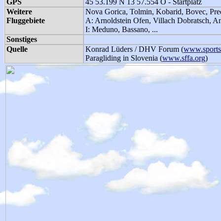
GPS
45 53.199 N 13 57.554 O - Startplatz
Weitere
Nova Gorica, Tolmin, Kobarid, Bovec, Pre
Fluggebiete
A: Arnoldstein Ofen, Villach Dobratsch, An
I: Meduno, Bassano, ...
Sonstiges
Quelle
Konrad Lüders / DHV Forum (
www.sports-
Paragliding in Slovenia (
www.sffa.org
)