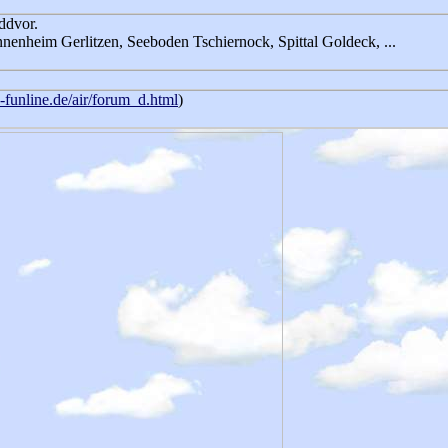
ddvor.
nenheim Gerlitzen, Seeboden Tschiernock, Spittal Goldeck, ...
funline.de/air/forum_d.html
)