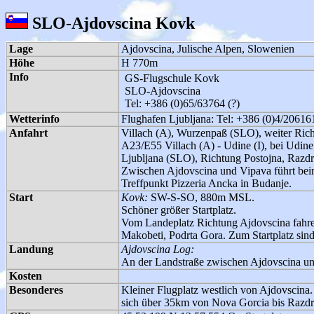
SLO-Ajdovscina Kovk
Lage
Ajdovscina, Julische Alpen, Slowenien
Höhe
H 770m
Info
GS-Flugschule Kovk
SLO-Ajdovscina
Tel: +386 (0)65/63764 (?)
Wetterinfo
Flughafen Ljubljana: Tel: +386 (0)4/20616
Anfahrt
Villach (A), Wurzenpaß (SLO), weiter Ric
A23/E55 Villach (A) - Udine (I), bei Udin
Ljubljana (SLO), Richtung Postojna, Razdr
Zwischen Ajdovscina und Vipava führt beim
Treffpunkt Pizzeria Ancka in Budanje.
Start
Kovk:
SW-S-SO, 880m MSL.
Schöner größer Startplatz.
Vom Landeplatz Richtung Ajdovscina fahren
Makobeti, Podrta Gora. Zum Startplatz sin
Landung
Ajdovscina Log:
An der Landstraße zwischen Ajdovscina un
Kosten
Besonderes
Kleiner Flugplatz westlich von Ajdovscina
sich über 35km von Nova Gorcia bis Razdrt