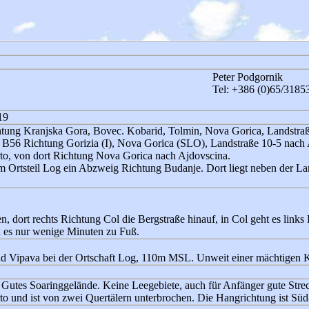
Peter Podgornik
Tel: +386 (0)65/31853
19
htung Kranjska Gora, Bovec. Kobarid, Tolmin, Nova Gorica, Landstra
e B56 Richtung Gorizia (I), Nova Gorica (SLO), Landstraße 10-5 nach
to, von dort Richtung Nova Gorica nach Ajdovscina.
 Ortsteil Log ein Abzweig Richtung Budanje. Dort liegt neben der La
, dort rechts Richtung Col die Bergstraße hinauf, in Col geht es link
d es nur wenige Minuten zu Fuß.
d Vipava bei der Ortschaft Log, 110m MSL. Unweit einer mächtigen K
. Gutes Soaringgelände. Keine Leegebiete, auch für Anfänger gute Stre
o und ist von zwei Quertälern unterbrochen. Die Hangrichtung ist Süd