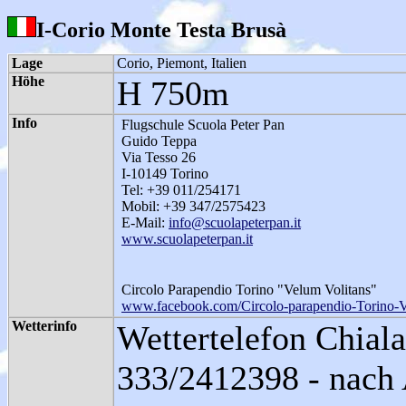
I-Corio Monte Testa Brusà
Lage
Corio, Piemont, Italien
Höhe
H 750m
Info
Flugschule Scuola Peter Pan
Guido Teppa
Via Tesso 26
I-10149 Torino
Tel: +39 011/254171
Mobil: +39 347/2575423
E-Mail:
info@scuolapeterpan.it
www.scuolapeterpan.it
Circolo Parapendio Torino "Velum Volitans"
www.facebook.com/Circolo-parapendio-Torino-
Wetterinfo
Wettertelefon Chiala
333/2412398 - nach 