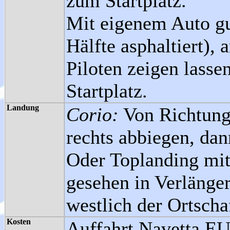
zum Startplatz.
Mit eigenem Auto gut
Hälfte asphaltiert),
Piloten zeigen lass
Startplatz.
Landung
Corio:
Von Richtung
rechts abbiegen, dan
Oder Toplanding mit
gesehen in Verlänge
westlich der Ortsch
Kosten
Auffahrt Navetta EU