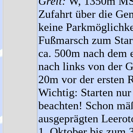
Greit:
W, 1350m MS
Zufahrt über die Ge
keine Parkmöglichke
Fußmarsch zum Start
ca. 500m nach dem e
nach links von der G
20m vor der ersten R
Wichtig: Starten nu
beachten! Schon mäß
ausgeprägten Leeroto
1. Oktober bis zum 3