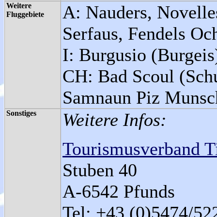
Weitere
A: Nauders, Novelle
Fluggebiete
Serfaus, Fendels Och
I: Burgusio (Burgeis)
CH: Bad Scoul (Sch
Samnaun Piz Munsch
Sonstiges
Weitere Infos:
Tourismusverband Ti
Stuben 40
A-6542 Pfunds
Tel: +43 (0)5474/52