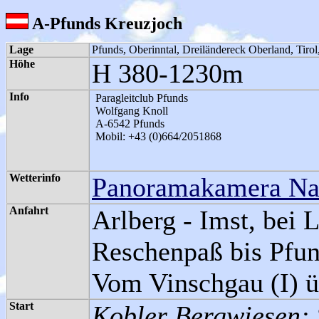
A-Pfunds Kreuzjoch
Lage
Pfunds, Oberinntal, Dreiländereck Oberland, Tirol
Höhe
H 380-1230m
Info
Paragleitclub Pfunds
Wolfgang Knoll
A-6542 Pfunds
Mobil: +43 (0)664/2051868
Wetterinfo
Panoramakamera Na
Anfahrt
Arlberg - Imst, bei
Reschenpaß bis Pfu
Vom Vinschgau (I) ü
Start
Kobler Bergwiesen: