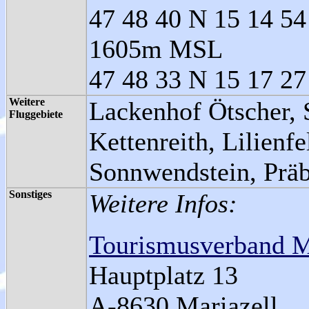
47 48 40 N 15 14 54 
1605m MSL
47 48 33 N 15 17 27
Weitere
Lackenhof Ötscher, S
Fluggebiete
Kettenreith, Lilienf
Sonnwendstein, Präbi
Sonstiges
Weitere Infos:
Tourismusverband M
Hauptplatz 13
A-8630 Mariazell