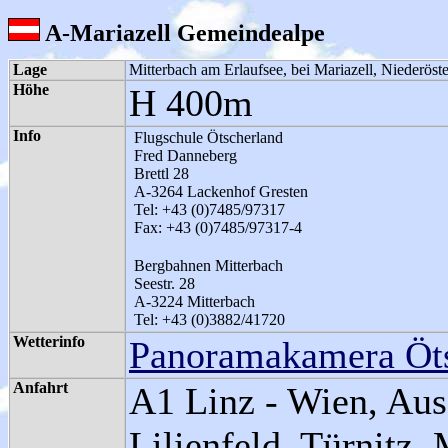
A-Mariazell Gemeindealpe
Lage
Mitterbach am Erlaufsee, bei Mariazell, Niederöste
Höhe
H 400m
Info
Flugschule Ötscherland
Fred Danneberg
Brettl 28
A-3264 Lackenhof Gresten
Tel: +43 (0)7485/97317
Fax: +43 (0)7485/97317-4
Bergbahnen Mitterbach
Seestr. 28
A-3224 Mitterbach
Tel: +43 (0)3882/41720
Wetterinfo
Panoramakamera Öt
Anfahrt
A1 Linz - Wien, Aus
Lilienfeld, Türnitz,