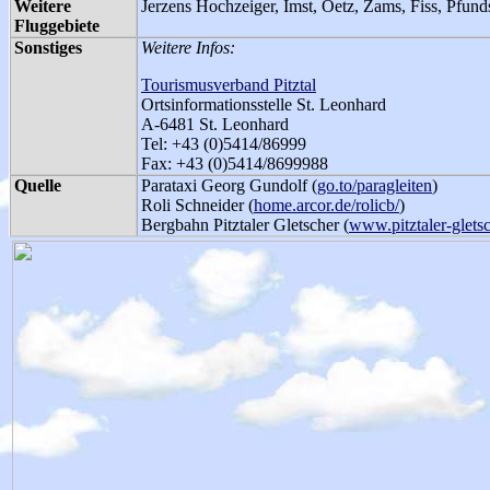
Weitere
Jerzens Hochzeiger, Imst, Oetz, Zams, Fiss, Pfunds,
Fluggebiete
Sonstiges
Weitere Infos:
Tourismusverband Pitztal
Ortsinformationsstelle St. Leonhard
A-6481 St. Leonhard
Tel: +43 (0)5414/86999
Fax: +43 (0)5414/8699988
Quelle
Parataxi Georg Gundolf (
go.to/paragleiten
)
Roli Schneider (
home.arcor.de/rolicb/
)
Bergbahn Pitztaler Gletscher (
www.pitztaler-gletsc