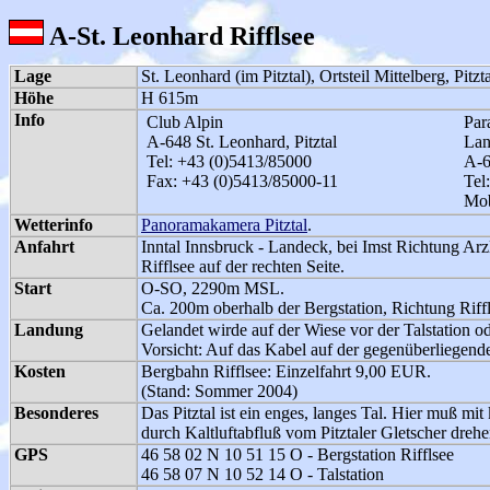
A-St. Leonhard Rifflsee
Lage
St. Leonhard (im Pitztal), Ortsteil Mittelberg, Pitzta
Höhe
H 615m
Info
Club Alpin
Par
A-648 St. Leonhard, Pitztal
Lan
Tel: +43 (0)5413/85000
A-6
Fax: +43 (0)5413/85000-11
Tel
Mob
Wetterinfo
Panoramakamera Pitztal
.
Anfahrt
Inntal Innsbruck - Landeck, bei Imst Richtung Arzl 
Rifflsee auf der rechten Seite.
Start
O-SO, 2290m MSL.
Ca. 200m oberhalb der Bergstation, Richtung Riffl
Landung
Gelandet wirde auf der Wiese vor der Talstation 
Vorsicht: Auf das Kabel auf der gegenüberliegende
Kosten
Bergbahn Rifflsee: Einzelfahrt 9,00 EUR.
(Stand: Sommer 2004)
Besonderes
Das Pitztal ist ein enges, langes Tal. Hier muß 
durch Kaltluftabfluß vom Pitztaler Gletscher drehe
GPS
46 58 02 N 10 51 15 O - Bergstation Rifflsee
46 58 07 N 10 52 14 O - Talstation