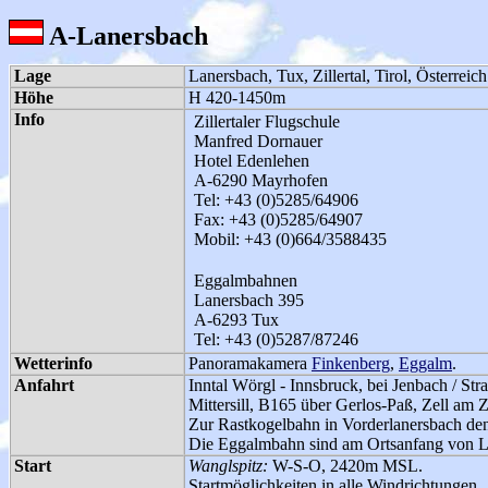
A-Lanersbach
Lage
Lanersbach, Tux, Zillertal, Tirol, Österreich
Höhe
H 420-1450m
Info
Zillertaler Flugschule
Manfred Dornauer
Hotel Edenlehen
A-6290 Mayrhofen
Tel: +43 (0)5285/64906
Fax: +43 (0)5285/64907
Mobil: +43 (0)664/3588435
Eggalmbahnen
Lanersbach 395
A-6293 Tux
Tel: +43 (0)5287/87246
Wetterinfo
Panoramakamera
Finkenberg
,
Eggalm
.
Anfahrt
Inntal Wörgl - Innsbruck, bei Jenbach / St
Mittersill, B165 über Gerlos-Paß, Zell am 
Zur Rastkogelbahn in Vorderlanersbach den 
Die Eggalmbahn sind am Ortsanfang von Lan
Start
Wanglspitz:
W-S-O, 2420m MSL.
Startmöglichkeiten in alle Windrichtungen.