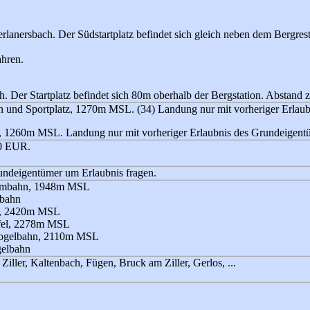
lanersbach. Der Südstartplatz befindet sich gleich neben dem Bergresta
ahren.
 Der Startplatz befindet sich 80m oberhalb der Bergstation. Abstand z
n und Sportplatz, 1270m MSL. (34) Landung nur mit vorheriger Erlau
, 1260m MSL. Landung nur mit vorheriger Erlaubnis des Grundeigent
50 EUR.
Grundeigentümer um Erlaubnis fragen.
galmbahn, 1948m MSL
mbahn
el, 2420m MSL
pfel, 2278m MSL
tkogelbahn, 2110m MSL
gelbahn
iller, Kaltenbach, Fügen, Bruck am Ziller, Gerlos, ...