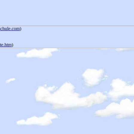
schule.com
)
ete.htm
)