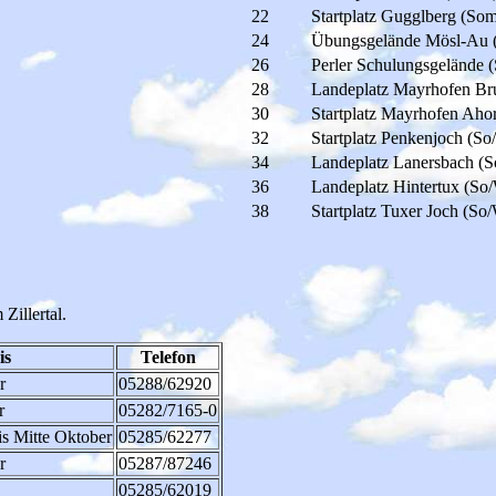
22
Startplatz Gugglberg (So
24
Übungsgelände Mösl-Au 
26
Perler Schulungsgelände
28
Landeplatz Mayrhofen Br
30
Startplatz Mayrhofen Aho
32
Startplatz Penkenjoch (So
34
Landeplatz Lanersbach (S
36
Landeplatz Hintertux (So/
38
Startplatz Tuxer Joch (So/
Zillertal.
is
Telefon
r
05288/62920
r
05282/7165-0
s Mitte Oktober
05285/62277
r
05287/87246
05285/62019