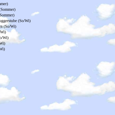
mmer)
(Sommer)
 (Sommer)
uggerstube (So/Wi)
rn (So/Wi)
/Wi)
o/Wi)
Wi)
Wi)