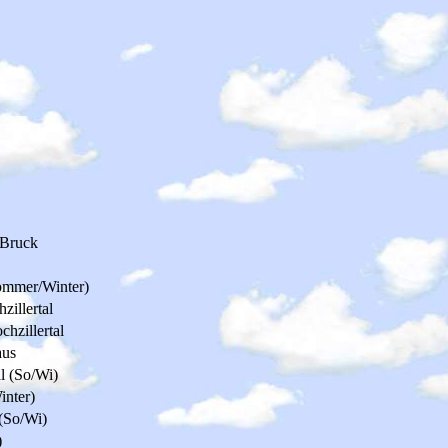
 Bruck
ommer/Winter)
zillertal
hzillertal
aus
al (So/Wi)
inter)
 (So/Wi)
)