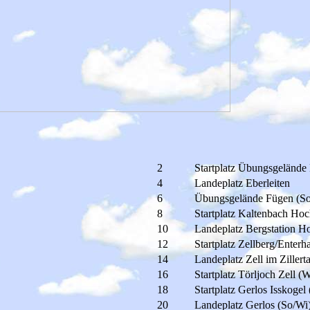
2
Startplatz Übungsgelände
4
Landeplatz Eberleiten
6
Übungsgelände Fügen (S
8
Startplatz Kaltenbach Hoch
10
Landeplatz Bergstation Hoc
12
Startplatz Zellberg/Enterh
14
Landeplatz Zell im Zillert
16
Startplatz Törljoch Zell (W
18
Startplatz Gerlos Isskogel
20
Landeplatz Gerlos (So/Wi