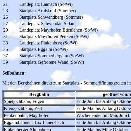
21
Landeplatz Laimach (So/Wi)
23
Startplatz Arbiskopf (Sommer)
25
Startplatz Schwendberg (Sommer)
27
Landeplatz Schwendau Sidan
29
Landeplatz Mayrhofen Edenlehen (So/Wi)
31
Startplatz Mayrhofen Penken (So/Wi)
33
Landeplatz Finkenberg (So/Wi)
35
Startplatz Eggalm (So/Wi)
37
Startplatz Sommerbergalm (So/Wi)
39
Startplatz Gefrorene Wand (So/Wi)
Seilbahnen:
Mit den Bergbahnen direkt zum Startplatz - Sommeröffnungszeiten im 
Bergbahn
geöffnet von/b
Spieljochbahn, Fügen
Ende Juni bis Anfang Oktobe
Kreuzjochbahn, Zell
Ende Mai bis Anfang Oktobe
Penkenbahn, Mayrhofen
Wochenenden im Mai, Juni bi
Eggalmbahnen, Tux-Lanersbach
Ende Juni bis Anfang Oktobe
Finkenberger Almbahnen
Ende Mai bis Mitte Oktober