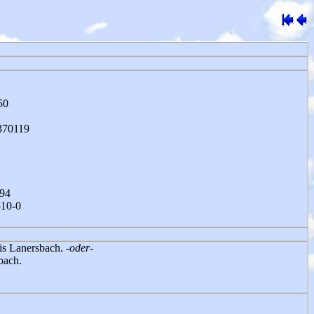
50
370119
794
510-0
bis Lanersbach.
-oder-
bach.