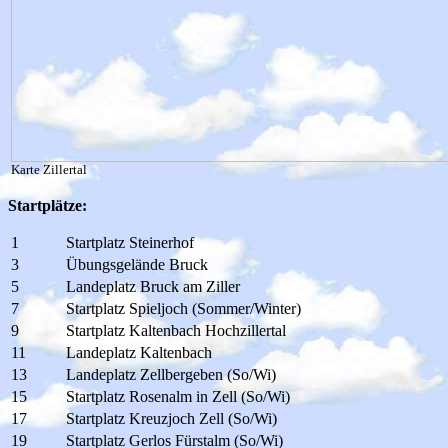
Karte Zillertal
Startplätze:
1
Startplatz Steinerhof
3
Übungsgelände Bruck
5
Landeplatz Bruck am Ziller
7
Startplatz Spieljoch (Sommer/Winter)
9
Startplatz Kaltenbach Hochzillertal
11
Landeplatz Kaltenbach
13
Landeplatz Zellbergeben (So/Wi)
15
Startplatz Rosenalm in Zell (So/Wi)
17
Startplatz Kreuzjoch Zell (So/Wi)
19
Startplatz Gerlos Fürstalm (So/Wi)