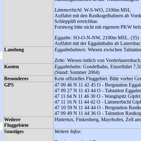
Lämmerbichl:
W-S-WO, 2100m MSL
Auffahrt mit den Rastkogelbahnen ab Vorder
Schlepplift erreichbar.
Forstweg bitte nicht mit eigenem PKW bef
Eggalm:
SO-O-N-NW, 2100m MSL. (35)
Auffahrt mit der Eggalmbahn ab Lanersbach.
Landung
Eggalmbahnen:
Wiesen zwischen Talstatio
Zette:
Wiesen östlich von Vorderlanersbach
Kosten
Eggalmbahn:
Gondelbahn, Einzelfahrt 7,
(Stand: Sommer 2004)
Besonderes
Kein offizielles Fluggebiet. Bitte vorher 
GPS
47 09 46 N 11 42 45 O - Bergstation Eg
47 09 27 N 11 43 44 O - Talstation Eggal
47 11 04 N 11 46 30 O - Wanglspitz Gipf
47 11 16 N 11 44 42 O - Lämmerbichl Gi
47 10 59 N 11 44 44 O - Bergstation Ras
47 09 49 N 11 44 36 O - Talstation Rastko
Weitere
Hintertux, Finkenberg, Mayrhofen, Zell am Z
Fluggebiete
Sonstiges
Weitere Infos: