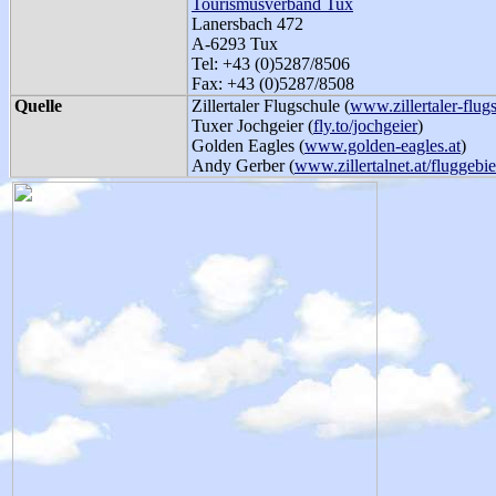
Tourismusverband Tux
Lanersbach 472
A-6293 Tux
Tel: +43 (0)5287/8506
Fax: +43 (0)5287/8508
Quelle
Zillertaler Flugschule (
www.zillertaler-flug
Tuxer Jochgeier (
fly.to/jochgeier
)
Golden Eagles (
www.golden-eagles.at
)
Andy Gerber (
www.zillertalnet.at/fluggebi