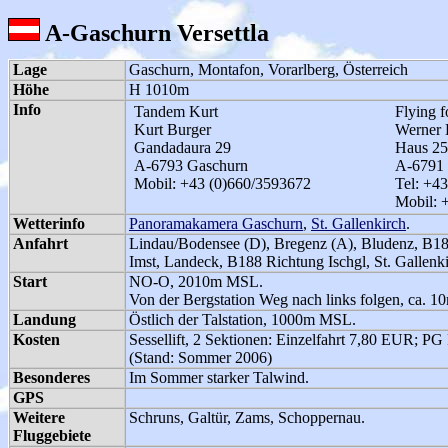
A-Gaschurn Versettla
Lage
Gaschurn, Montafon, Vorarlberg, Österreich
Höhe
H 1010m
Info
Tandem Kurt
Flying f
Kurt Burger
Werner 
Gandadaura 29
Haus 25
A-6793 Gaschurn
A-6791 
Mobil: +43 (0)660/3593672
Tel: +4
Mobil: 
Wetterinfo
Panoramakamera Gaschurn
,
St. Gallenkirch
.
Anfahrt
Lindau/Bodensee (D), Bregenz (A), Bludenz, B18
Imst, Landeck, B188 Richtung Ischgl, St. Gallenk
Start
NO-O, 2010m MSL.
Von der Bergstation Weg nach links folgen, ca. 10
Landung
Östlich der Talstation, 1000m MSL.
Kosten
Sessellift, 2 Sektionen: Einzelfahrt 7,80 EUR; PG 
(Stand: Sommer 2006)
Besonderes
Im Sommer starker Talwind.
GPS
Weitere
Schruns, Galtür, Zams, Schoppernau.
Fluggebiete