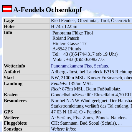
A-Fendels Ochsenkopf
Lage
Ried Fendels, Oberinntal, Tirol, Österreich
Höhe
H 745-1225m
Info
Panorama Flüge Tirol
Roland Patsch
Hintere Gasse 117
A-6542 Pfunds
Tel: +43 (0)5474/4317 (ab 19 Uhr)
Mobil: +43 (0)650/3982773
Wetterinfo
Panoramakamera Fiss
,
Serfaus
.
Anfahrt
Arlberg - Imst, bei Landeck B315 Richtung
Start
NW, 2100m MSL. Kurzer Fußmarsch, oberh
Landung
Fendels:
1355m MSL.
Ried:
875m MSL. Beim Fußballplatz.
Kosten
Gondelbahn/Sessellift: Einzelfahrt 4,70 EU
Besonderes
Nur bei N-NW Wind geeignet. Der Hausbart 
Starkstromleitung verläuft das Tal entlang.
GPS
47 03 N 10 41 O - Fendels
Weitere
A: Serfaus, Fiss, Zams, Pfunds, Nauders, ..
Fluggebiete
CH: Samnuan, Bad Scoul (Schuls), ...
Sonstiges
Weitere Infos: