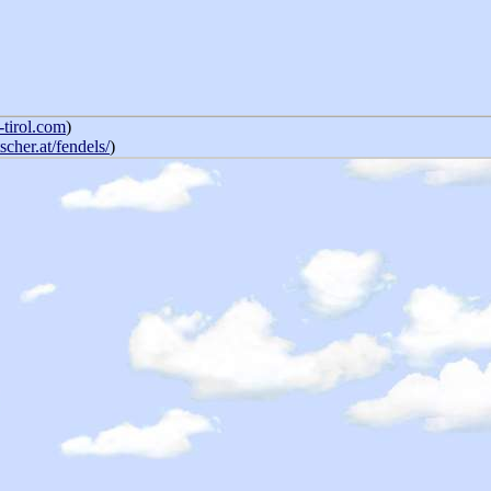
tirol.com
)
cher.at/fendels/
)