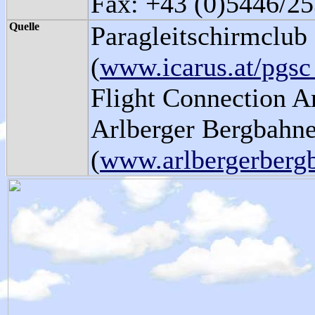
Fax: +43 (0)5446/2
Quelle
Paragleitschirmclub
(
www.icarus.at/pgs
Flight Connection Ar
Arlberger Bergbahn
(
www.arlbergerberg