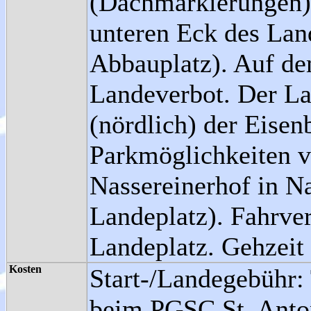
(Dachmarkierungen) 
unteren Eck des Lan
Abbauplatz). Auf de
Landeverbot. Der L
(nördlich) der Eise
Parkmöglichkeiten vi
Nassereinerhof in N
Landeplatz). Fahrv
Landeplatz. Gehzeit
Kosten
Start-/Landegebühr: 
beim PGSC St. Anto