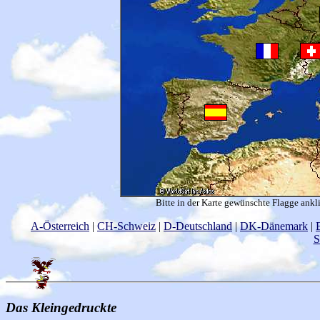
Bitte in der Karte gewünschte Flagge ank
A-Österreich
|
CH-Schweiz
|
D-Deutschland
|
DK-Dänemark
|
S
Das Kleingedruckte