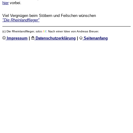
hier
vorbei.
Viel Vergnügen beim Stöbern und Feilschen wünschen
"Die Rheinlandflieger"
(c) Die Rheinlandflieger,
sdcs
/
/
/
/
. Nach einer Idee von Andreas Breuer.
Impressum
|
Datenschutzerklärung
|
Seitenanfang